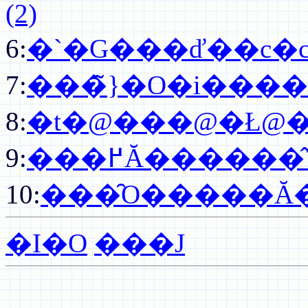
(2)
6:
�`�G���ď��c�c 
7:
���̃}�O�i����
8:
�t�@���@�Ł@���
9:
���߂Ă������̂
10:
���̑O�����Ă�
�I�O
���J