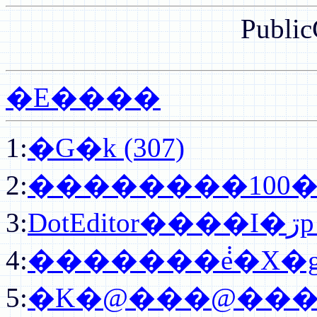
Publi
�E����
1:
�G�k (307)
2:
��������100�
3:
DotE
4:
�������݃e�X�g (
5:
�K�@���@��