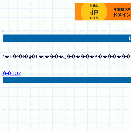
*�E�\�t�g�L�[����ۑ������Ă�����
��TOP